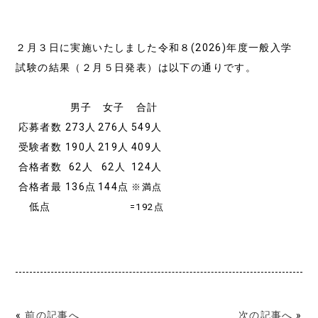
２月３日に実施いたしました令和８(2026)年度一般入学
試験の結果（２月５日発表）は以下の通りです。
男子
女子
合計
応募者数
273人
276人
549人
受験者数
190人
219人
409人
合格者数
62人
62人
124人
合格者最
136点
144点
※満点
低点
=192点
«
前の記事へ
次の記事へ
»