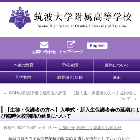
English
お問い合わせ
トップページ
本校の教育
学校生活
進路について
入学案内
教育研究/研修
SGH
←
SGHの事後評価で最高位の評価
【新入生・保護者の方へ】提出物に
ついて
→
【生徒・保護者の方へ】入学式・新入生保護者会の延期お
び臨時休校期間の延長について
お知らせ
学校生活
重要なお知らせ
投稿日: 2020/04/07 カテゴリー:
新型コロナウイルス感染症の収束の見通しが依然としてたたないた