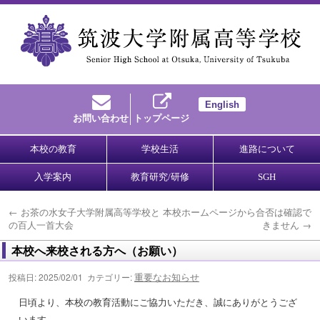
English
お問い合わせ
トップページ
本校の教育
学校生活
進路について
入学案内
教育研究/研修
SGH
←
お茶の水女子大学附属高等学校と
本校ホームページから合否は確認で
の百人一首大会
きません
→
本校へ来校される方へ（お願い）
重要なお知らせ
投稿日: 2025/02/01 カテゴリー:
日頃より、本校の教育活動にご協力いただき、誠にありがとうござ
います。