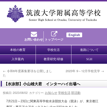
English
お問い合わせ
トップページ
本校の教育
学校生活
進路について
入学案内
教育研究/研修
SGH
←
令和6年度募集要項を公開しまし
2023年 9～12月学校見学
→
た
【水泳部】小山雄大君 インターハイ出場へ
お知らせ
学校生活
部活動
投稿日: 2023/08/02 カテゴリー:
7月21日～23日に関東高等学校水泳競技大会（競泳）が、東京都江
東区・東京アクアティクスセンターで行われました。