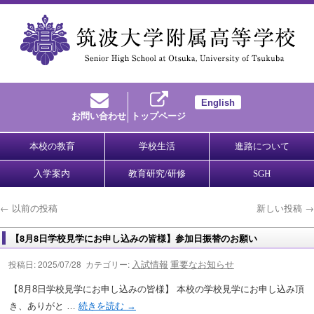
English
お問い合わせ
トップページ
本校の教育
学校生活
進路について
入学案内
教育研究/研修
SGH
←
以前の投稿
新しい投稿
→
【8月8日学校見学にお申し込みの皆様】参加日振替のお願い
入試情報
重要なお知らせ
投稿日: 2025/07/28 カテゴリー:
【8月8日学校見学にお申し込みの皆様】 本校の学校見学にお申し込み頂
き、ありがと …
続きを読む
→