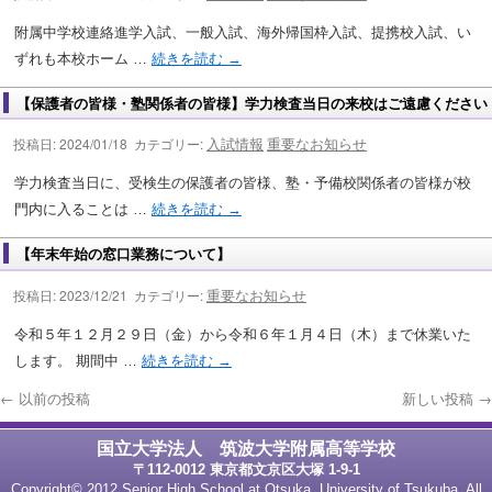
附属中学校連絡進学入試、一般入試、海外帰国枠入試、提携校入試、い
ずれも本校ホーム …
続きを読む
→
【保護者の皆様・塾関係者の皆様】学力検査当日の来校はご遠慮ください
入試情報
重要なお知らせ
投稿日: 2024/01/18 カテゴリー:
学力検査当日に、受検生の保護者の皆様、塾・予備校関係者の皆様が校
門内に入ることは …
続きを読む
→
【年末年始の窓口業務について】
重要なお知らせ
投稿日: 2023/12/21 カテゴリー:
令和５年１２月２９日（金）から令和６年１月４日（木）まで休業いた
します。 期間中 …
続きを読む
→
←
以前の投稿
新しい投稿
→
国立大学法人 筑波大学附属高等学校
〒112-0012 東京都文京区大塚 1-9-1
Copyright© 2012 Senior High School at Otsuka, University of Tsukuba. All