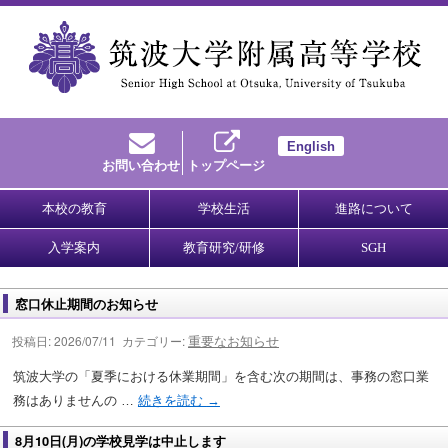
English
お問い合わせ
トップページ
本校の教育
学校生活
進路について
入学案内
教育研究/研修
SGH
窓口休止期間のお知らせ
重要なお知らせ
投稿日: 2026/07/11 カテゴリー:
筑波大学の「夏季における休業期間」を含む次の期間は、事務の窓口業
務はありませんの …
続きを読む
→
8月10日(月)の学校見学は中止します