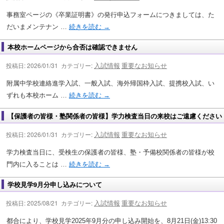
事務室ページの《卒業証明書》の発行申込フォームにつきましては、た
だいまメンテナン …
続きを読む
→
本校ホームページから合否は確認できません
入試情報
重要なお知らせ
投稿日: 2026/01/31 カテゴリー:
附属中学校連絡進学入試、一般入試、海外帰国枠入試、提携校入試、い
ずれも本校ホーム …
続きを読む
→
【保護者の皆様・塾関係者の皆様】学力検査当日の来校はご遠慮ください
入試情報
重要なお知らせ
投稿日: 2026/01/31 カテゴリー:
学力検査当日に、受検生の保護者の皆様、塾・予備校関係者の皆様が校
門内に入ることは …
続きを読む
→
学校見学9月分申し込みについて
入試情報
重要なお知らせ
投稿日: 2025/08/21 カテゴリー:
都合により、学校見学2025年9月分の申し込み開始を、8月21日(金)13:30