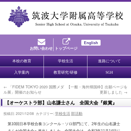
English
お問い合わせ
トップページ
本校の教育
学校生活
進路について
入学案内
教育研究/研修
SGH
←
「FIDEM TOKYO 2020 国際メダ
【一般・海外帰国枠】出願ページを
ル展」開催のお知らせ
更新しました
→
【オーケストラ部】山名謙士さん 全国大会『銀賞』
学校生活
部活動
投稿日: 2021/12/08 カテゴリー:
第10回日本学校合奏コンクール・ソロ部門にて、2年生の山名謙士
さんが全国大会へ進出しました。全国大会は、令和3年11月14日に